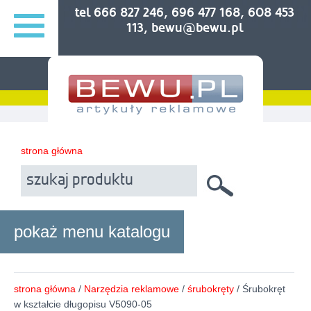
tel 666 827 246, 696 477 168, 608 453
113, bewu@bewu.pl
strona główna
pokaż menu katalogu
strona główna
/
Narzędzia reklamowe
/
śrubokręty
/ Śrubokręt
w kształcie długopisu V5090-05