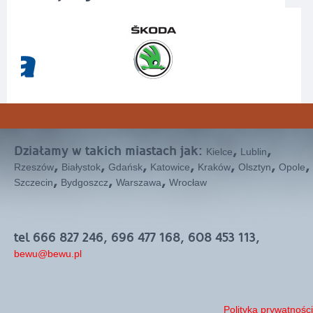
Działamy w takich miastach jak:
,
,
Kielce
Lublin
,
,
,
,
,
,
,
Rzeszów
Białystok
Gdańsk
Katowice
Kraków
Olsztyn
Opole
,
,
,
Szczecin
Bydgoszcz
Warszawa
Wrocław
tel 666 827 246, 696 477 168, 608 453 113,
bewu@bewu.pl
Polityka prywatności