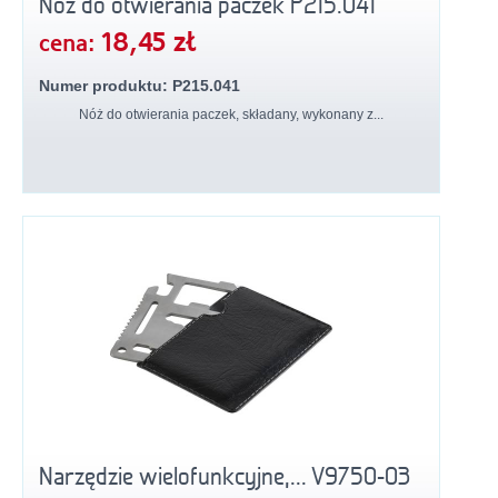
Nóż do otwierania paczek P215.041
18,45 zł
cena:
Numer produktu: P215.041
Nóż do otwierania paczek, składany, wykonany z...
Narzędzie wielofunkcyjne,... V9750-03