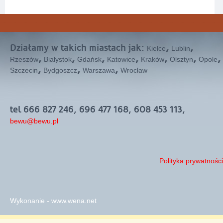
Działamy w takich miastach jak:
,
,
Kielce
Lublin
,
,
,
,
,
,
,
Rzeszów
Białystok
Gdańsk
Katowice
Kraków
Olsztyn
Opole
,
,
,
Szczecin
Bydgoszcz
Warszawa
Wrocław
tel 666 827 246, 696 477 168, 608 453 113,
bewu@bewu.pl
Polityka prywatności
Wykonanie - www.wena.net