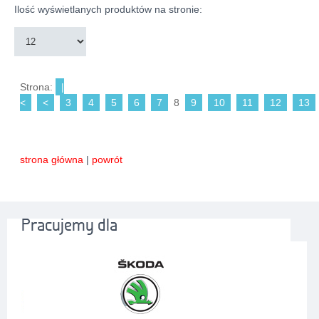
Ilość wyświetlanych produktów na stronie:
Strona:
|
<
<
3
4
5
6
7
8
9
10
11
12
13
strona główna
|
powrót
Pracujemy dla