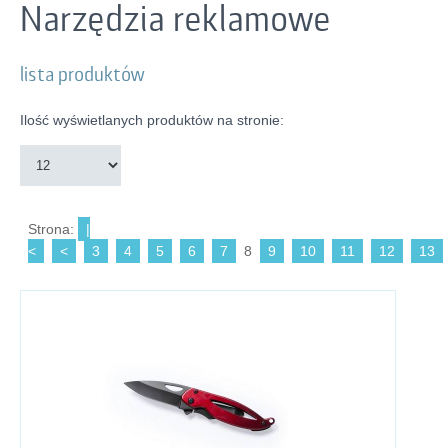
Narzędzia reklamowe
lista produktów
Ilość wyświetlanych produktów na stronie:
Strona:
|
<
<
3
4
5
6
7
8
9
10
11
12
13