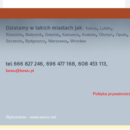
Działamy w takich miastach jak:
,
,
Kielce
Lublin
,
,
,
,
,
,
,
Rzeszów
Białystok
Gdańsk
Katowice
Kraków
Olsztyn
Opole
,
,
,
Szczecin
Bydgoszcz
Warszawa
Wrocław
tel 666 827 246, 696 477 168, 608 453 113,
bewu@bewu.pl
Polityka prywatności
Wykonanie - www.wena.net