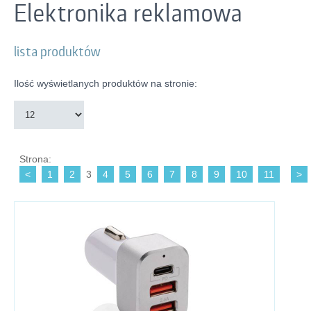
Elektronika reklamowa
lista produktów
Ilość wyświetlanych produktów na stronie:
Strona:
<
1
2
3
4
5
6
7
8
9
10
11
>