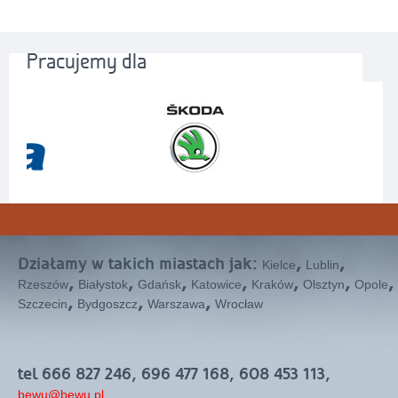
Pracujemy dla
Działamy w takich miastach jak:
,
,
Kielce
Lublin
,
,
,
,
,
,
,
Rzeszów
Białystok
Gdańsk
Katowice
Kraków
Olsztyn
Opole
,
,
,
Szczecin
Bydgoszcz
Warszawa
Wrocław
tel 666 827 246, 696 477 168, 608 453 113,
bewu@bewu.pl