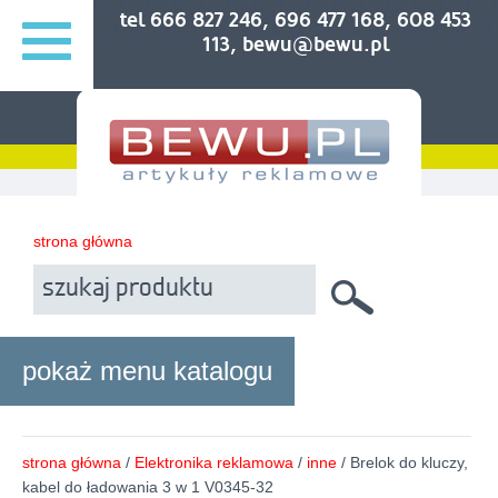
tel 666 827 246, 696 477 168, 608 453
113, bewu@bewu.pl
strona główna
pokaż menu katalogu
strona główna
/
Elektronika reklamowa
/
inne
/ Brelok do kluczy,
kabel do ładowania 3 w 1 V0345-32