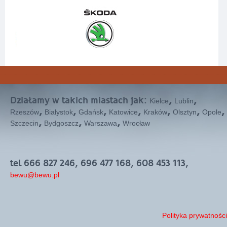
Działamy w takich miastach jak:
,
,
Kielce
Lublin
,
,
,
,
,
,
,
Rzeszów
Białystok
Gdańsk
Katowice
Kraków
Olsztyn
Opole
,
,
,
Szczecin
Bydgoszcz
Warszawa
Wrocław
tel 666 827 246, 696 477 168, 608 453 113,
bewu@bewu.pl
Polityka prywatności