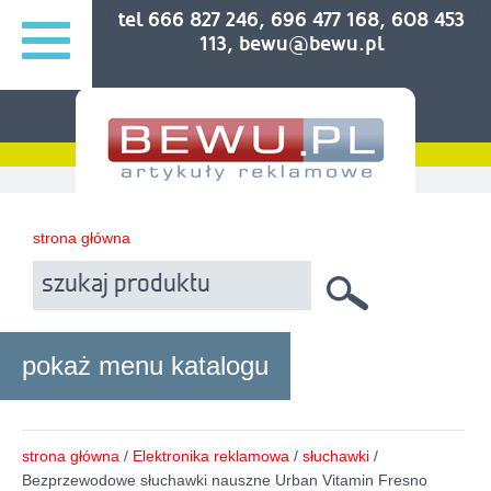
tel 666 827 246, 696 477 168, 608 453
113, bewu@bewu.pl
strona główna
pokaż menu katalogu
strona główna
/
Elektronika reklamowa
/
słuchawki
/
Bezprzewodowe słuchawki nauszne Urban Vitamin Fresno