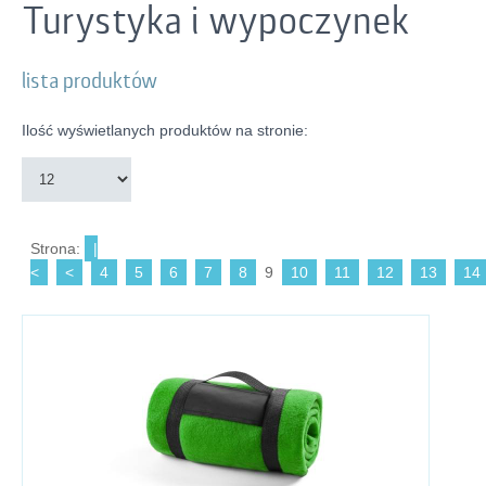
Turystyka i wypoczynek
lista produktów
Ilość wyświetlanych produktów na stronie:
Strona:
|
<
<
4
5
6
7
8
9
10
11
12
13
14