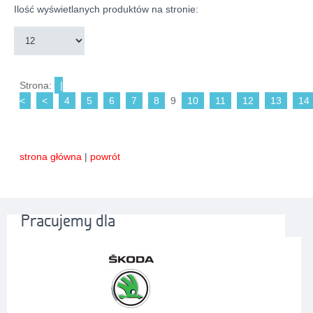
Ilość wyświetlanych produktów na stronie:
Strona:
|
<
<
4
5
6
7
8
9
10
11
12
13
14
strona główna
|
powrót
Pracujemy dla