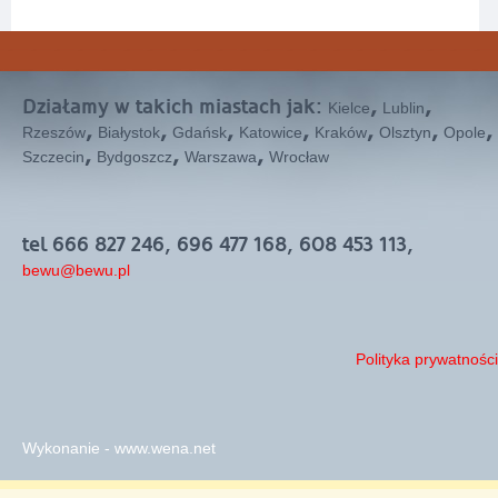
Działamy w takich miastach jak:
,
,
Kielce
Lublin
,
,
,
,
,
,
,
Rzeszów
Białystok
Gdańsk
Katowice
Kraków
Olsztyn
Opole
,
,
,
Szczecin
Bydgoszcz
Warszawa
Wrocław
tel 666 827 246, 696 477 168, 608 453 113,
bewu@bewu.pl
Polityka prywatności
Wykonanie - www.wena.net