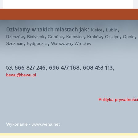
Działamy w takich miastach jak:
,
,
Kielce
Lublin
,
,
,
,
,
,
,
Rzeszów
Białystok
Gdańsk
Katowice
Kraków
Olsztyn
Opole
,
,
,
Szczecin
Bydgoszcz
Warszawa
Wrocław
tel 666 827 246, 696 477 168, 608 453 113,
bewu@bewu.pl
Polityka prywatności
Wykonanie - www.wena.net