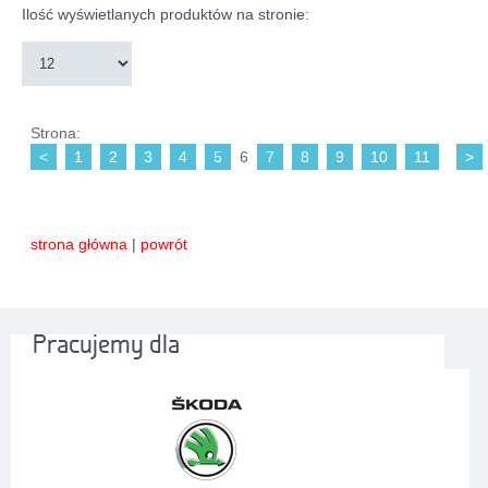
Ilość wyświetlanych produktów na stronie:
Strona:
<
1
2
3
4
5
6
7
8
9
10
11
>
strona główna
|
powrót
Pracujemy dla