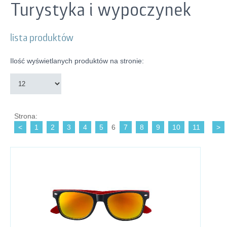
Turystyka i wypoczynek
lista produktów
Ilość wyświetlanych produktów na stronie:
Strona:
<
1
2
3
4
5
6
7
8
9
10
11
>