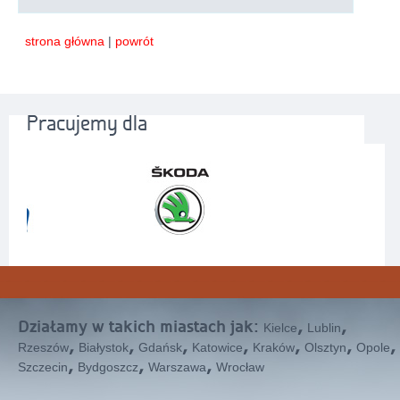
strona główna
|
powrót
Pracujemy dla
Działamy w takich miastach jak:
,
,
Kielce
Lublin
,
,
,
,
,
,
,
Rzeszów
Białystok
Gdańsk
Katowice
Kraków
Olsztyn
Opole
,
,
,
Szczecin
Bydgoszcz
Warszawa
Wrocław