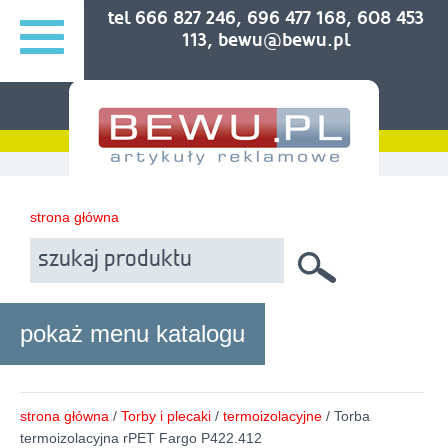
tel 666 827 246, 696 477 168, 608 453
113, bewu@bewu.pl
strona główna
pokaż menu katalogu
strona główna
/
Torby i plecaki
/
termoizolacyjne
/ Torba
termoizolacyjna rPET Fargo P422.412