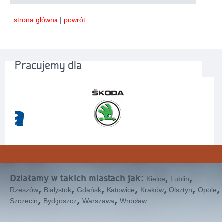
strona główna
|
powrót
Pracujemy dla
Działamy w takich miastach jak:
,
,
Kielce
Lublin
,
,
,
,
,
,
,
Rzeszów
Białystok
Gdańsk
Katowice
Kraków
Olsztyn
Opole
,
,
,
Szczecin
Bydgoszcz
Warszawa
Wrocław