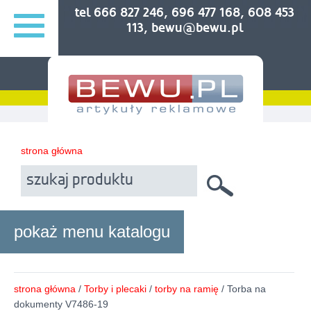
tel 666 827 246, 696 477 168, 608 453
113, bewu@bewu.pl
strona główna
pokaż menu katalogu
strona główna
/
Torby i plecaki
/
torby na ramię
/ Torba na
dokumenty V7486-19