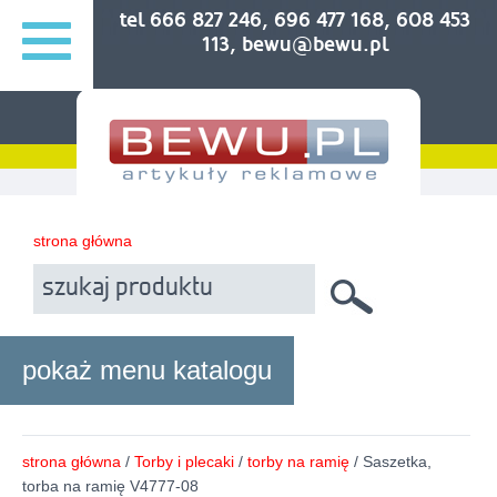
tel 666 827 246, 696 477 168, 608 453
113, bewu@bewu.pl
strona główna
pokaż menu katalogu
strona główna
/
Torby i plecaki
/
torby na ramię
/ Saszetka,
torba na ramię V4777-08