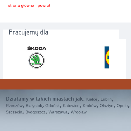
strona główna
|
powrót
Pracujemy dla
Działamy w takich miastach jak:
,
,
Kielce
Lublin
,
,
,
,
,
,
,
Rzeszów
Białystok
Gdańsk
Katowice
Kraków
Olsztyn
Opole
,
,
,
Szczecin
Bydgoszcz
Warszawa
Wrocław