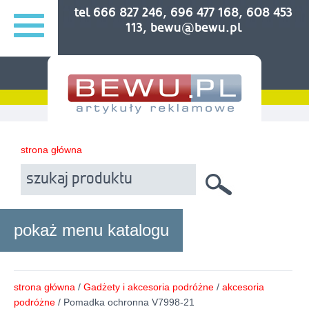
tel 666 827 246, 696 477 168, 608 453
113, bewu@bewu.pl
strona główna
pokaż menu katalogu
strona główna
/
Gadżety i akcesoria podróżne
/
akcesoria
podróżne
/ Pomadka ochronna V7998-21