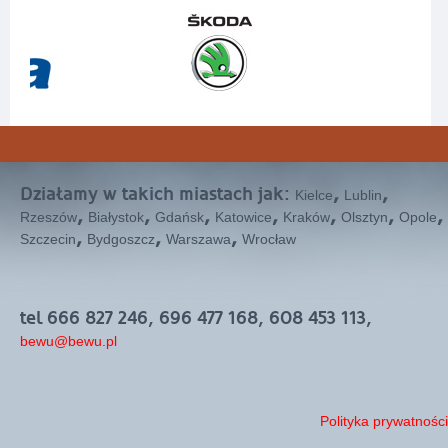
Działamy w takich miastach jak:
,
,
Kielce
Lublin
,
,
,
,
,
,
,
Rzeszów
Białystok
Gdańsk
Katowice
Kraków
Olsztyn
Opole
,
,
,
Szczecin
Bydgoszcz
Warszawa
Wrocław
tel 666 827 246, 696 477 168, 608 453 113,
bewu@bewu.pl
Polityka prywatności