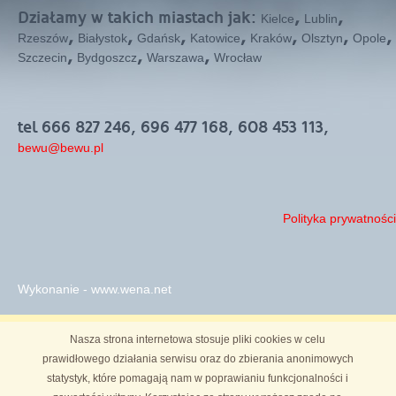
Działamy w takich miastach jak:
,
,
Kielce
Lublin
,
,
,
,
,
,
,
Rzeszów
Białystok
Gdańsk
Katowice
Kraków
Olsztyn
Opole
,
,
,
Szczecin
Bydgoszcz
Warszawa
Wrocław
tel 666 827 246, 696 477 168, 608 453 113,
bewu@bewu.pl
Polityka prywatności
Wykonanie - www.wena.net
Nasza strona internetowa stosuje pliki cookies w celu
prawidłowego działania serwisu oraz do zbierania anonimowych
statystyk, które pomagają nam w poprawianiu funkcjonalności i