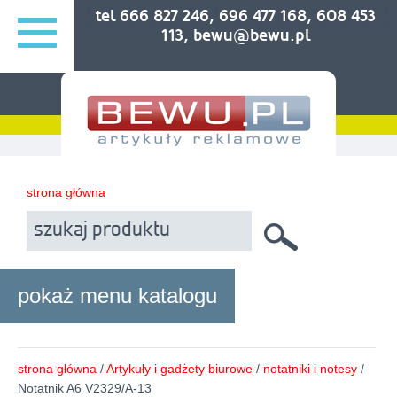
tel 666 827 246, 696 477 168, 608 453
113, bewu@bewu.pl
strona główna
pokaż menu katalogu
strona główna
/
Artykuły i gadżety biurowe
/
notatniki i notesy
/
Notatnik A6 V2329/A-13