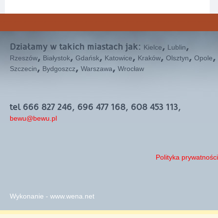
Działamy w takich miastach jak:
,
,
Kielce
Lublin
,
,
,
,
,
,
,
Rzeszów
Białystok
Gdańsk
Katowice
Kraków
Olsztyn
Opole
,
,
,
Szczecin
Bydgoszcz
Warszawa
Wrocław
tel 666 827 246, 696 477 168, 608 453 113,
bewu@bewu.pl
Polityka prywatności
Wykonanie - www.wena.net