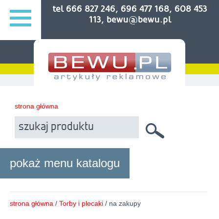
tel 666 827 246, 696 477 168, 608 453
113, bewu@bewu.pl
strona główna
pokaż menu katalogu
strona główna
/
Torby i plecaki
/ na zakupy