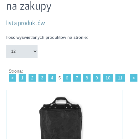
na zakupy
lista produktów
Ilość wyświetlanych produktów na stronie:
Strona:
<
1
2
3
4
5
6
7
8
9
10
11
>