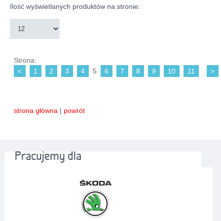
Ilość wyświetlanych produktów na stronie:
Strona:
<
1
2
3
4
5
6
7
8
9
10
11
>
strona główna
|
powrót
Pracujemy dla