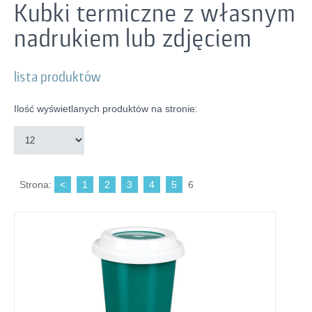
Kubki termiczne z własnym
nadrukiem lub zdjęciem
lista produktów
Ilość wyświetlanych produktów na stronie:
Strona:
<
1
2
3
4
5
6