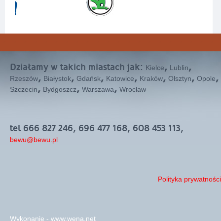
Działamy w takich miastach jak:
,
,
Kielce
Lublin
,
,
,
,
,
,
,
Rzeszów
Białystok
Gdańsk
Katowice
Kraków
Olsztyn
Opole
,
,
,
Szczecin
Bydgoszcz
Warszawa
Wrocław
tel 666 827 246, 696 477 168, 608 453 113,
bewu@bewu.pl
Polityka prywatności
Wykonanie - www.wena.net