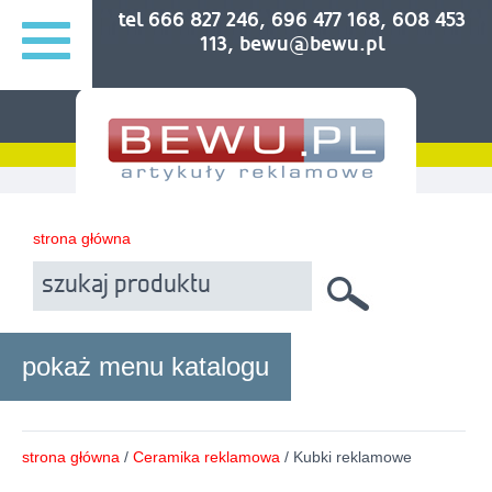
tel 666 827 246, 696 477 168, 608 453
113, bewu@bewu.pl
strona główna
pokaż menu katalogu
strona główna
/
Ceramika reklamowa
/ Kubki reklamowe