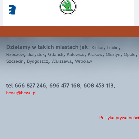
Działamy w takich miastach jak:
,
,
Kielce
Lublin
,
,
,
,
,
,
,
Rzeszów
Białystok
Gdańsk
Katowice
Kraków
Olsztyn
Opole
,
,
,
Szczecin
Bydgoszcz
Warszawa
Wrocław
tel 666 827 246, 696 477 168, 608 453 113,
bewu@bewu.pl
Polityka prywatności