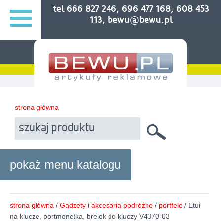
tel 666 827 246, 696 477 168, 608 453
113, bewu@bewu.pl
strona główna
pokaż menu katalogu
strona główna
/
Gadżety i akcesoria podróżne
/
portfele
/ Etui
na klucze, portmonetka, brelok do kluczy V4370-03