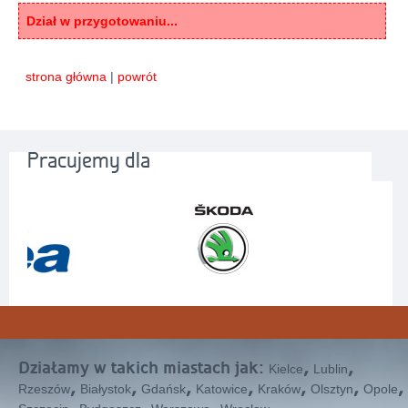
Dział w przygotowaniu...
strona główna
|
powrót
Pracujemy dla
Działamy w takich miastach jak:
,
,
Kielce
Lublin
,
,
,
,
,
,
,
Rzeszów
Białystok
Gdańsk
Katowice
Kraków
Olsztyn
Opole